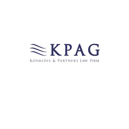
einzureichen. Parallel wird auch die Bescheinigung des
zuständigen öffentlichen Trägers eingereicht, mit der die
Forderung des Antragstellers gegen den Fiskus belegt
wird. Das Finanzamt überprüft dann, ob eine
Verrechnung erfolgen kann. Den Beschluss trifft der
Dienststellenleiter. Deckt die Verrechnung die
Gesamtsumme der Steuerschuld ab, wird die Erklärung
ohne Entrichtung des geschuldeten Betrags
angenommen, anderenfalls entrichtet der Schuldner den
Differenzbetrag.
kpag
Steuerwesen