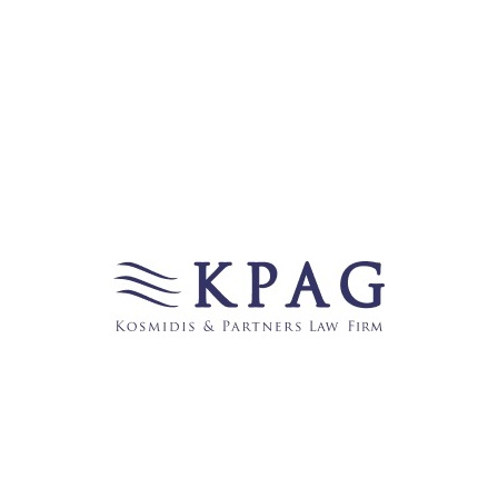
HERMA GmbH
DIGICON AG
TRANSA GmbH (DB
CITYCOM GmbH
Tochter)
(Kathrein Gruppe)
VBH Holding AG
A. KOEHLER
ENGEL UND VÖLKERS
Papierfabrik AG
(Dodekanes)
ENCO Engemann & Co.
NKT cables
Verschiedene KSK und
VOBA
IFM Electronic GmbH
Ebenfalls zählen zu unserer Mandantschaft in
Griechenland, Deutschland und international agierende
griechische Unternehmen, wie beispielsweise:
CHATEAU NICO
AB BASSILOPOULOS
LAZARIDIS Winery
(DELHAIZE Group)