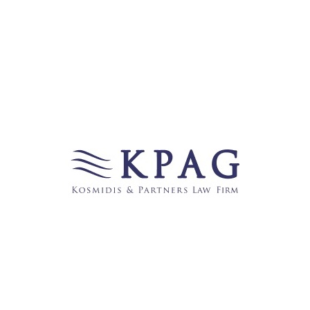
fixiert, während für außergerichtliche Beratung oder
Vertragsgestaltung individuelle Vereinbarungen getroffen
werden können. Es gibt auch die Möglichkeit, eine Gebühr
basierend auf dem Erfolg eines Falles (Erfolgshonorar) zu
vereinbaren.
6. Fremdsprachige Rechtsberatung
Da viele Rechtsangelegenheiten in Griechenland mit
internationalen Aspekten verbunden sind, bieten zahlreiche
Anwälte, wie zB die Anwaltsgesellschaft KPAG Kosmidis
und Partner ihre Dienstleistungen auch in verschiedenen
Fremdsprachen an, darunter Englisch, Deutsch, Französisch
und Italienisch. Für ausländische Klienten, die die
griechische Sprache nicht beherrschen, ist dies ein wichtiger