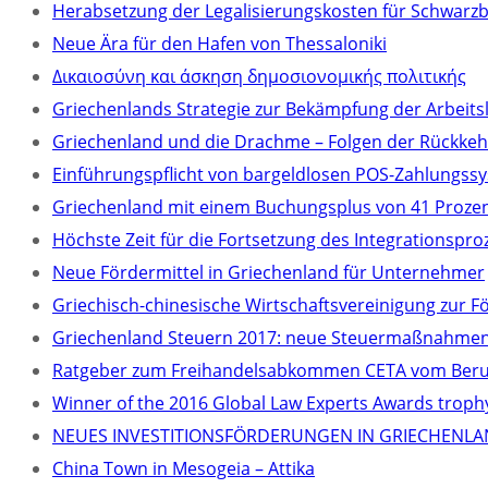
Herabsetzung der Legalisierungskosten für Schwarz
Neue Ära für den Hafen von Thessaloniki
Δικαιοσύνη και άσκηση δημοσιονομικής πολιτικής
Griechenlands Strategie zur Bekämpfung der Arbeitsl
Griechenland und die Drachme – Folgen der Rückkeh
Einführungspflicht von bargeldlosen POS-Zahlungssy
Griechenland mit einem Buchungsplus von 41 Prozent
Höchste Zeit für die Fortsetzung des Integrationspr
Neue Fördermittel in Griechenland für Unternehmer
Griechisch-chinesische Wirtschaftsvereinigung zur F
Griechenland Steuern 2017: neue Steuermaßnahmen 
Ratgeber zum Freihandelsabkommen CETA vom Berufs
Winner of the 2016 Global Law Experts Awards troph
NEUES INVESTITIONSFÖRDERUNGEN IN GRIECHENLA
China Town in Mesogeia – Attika