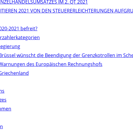
NZELHANDELSUMSATZES IM 2. QT 2021
OFITIEREN 2021 VON DEN STEUERERLEICHTERUNGEN AUFG
020-2021 befreit?
erzahlerkategorien
Regierung
 Brüssel wünscht die Beendigung der Grenzkotrollen im S
die Warnungen des Europäischen Rechnungshofs
Griechenland
ms
zes
ehmen
en