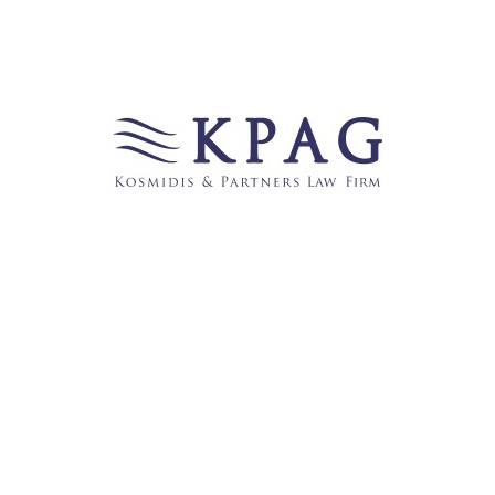
Links
123recht.net
̶b̶e̶c̶k̶-̶b̶l̶o̶g̶
FROHE WEIHNACHTEN UND EINEN GUTEN
RUTSCH INS NEUE JAHR WÜNSCHT IHNEN DIE
ANWALTSGESELLSCHAFT KPAG KOSMIDIS &
PARTNER
GermanBlawgs
JuraBlogs