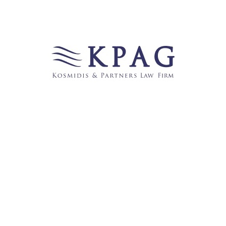
Der Verkäufer trägt in Griechenland die Hauptlast
der Dokumentation, um die Legalität und
Lastenfreiheit der Immobilie nachzuweisen. Hierzu
zählen:
Steuerliche Nachweise
Inländische Steuernummer (AFM):
zwingend
erforderlich für die Abwicklung.
Steuerliche Unbedenklichkeitsbescheinigung
(
Forologiki Enimerotita
):
bestätigt, dass keine
fälligen Steuerschulden bestehen.
ENFIA-Bescheinigung:
Nachweis, dass die
Immobiliensteuer für die letzten fünf Jahre
vollständig bezahlt wurde.