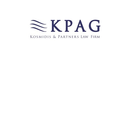
Links
123recht.net
̶b̶e̶c̶k̶-̶b̶l̶o̶g̶
FROHE WEIHNACHTEN UND EINEN GUTEN
RUTSCH INS NEUE JAHR WÜNSCHT IHNEN DIE
ANWALTSGESELLSCHAFT KPAG KOSMIDIS &
PARTNER
GermanBlawgs
JuraBlogs
Juraforum
̶J̶u̶r̶a̶P̶o̶r̶t̶a̶l̶2̶4̶