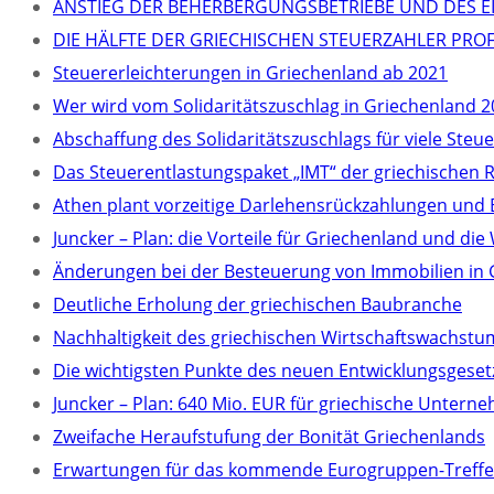
ANSTIEG DER BEHERBERGUNGSBETRIEBE UND DES EI
DIE HÄLFTE DER GRIECHISCHEN STEUERZAHLER PR
Steuererleichterungen in Griechenland ab 2021
Wer wird vom Solidaritätszuschlag in Griechenland 2
Abschaffung des Solidaritätszuschlags für viele Steu
Das Steuerentlastungspaket „IMT“ der griechischen 
Athen plant vorzeitige Darlehensrückzahlungen und
Juncker – Plan: die Vorteile für Griechenland und 
Änderungen bei der Besteuerung von Immobilien in 
Deutliche Erholung der griechischen Baubranche
Nachhaltigkeit des griechischen Wirtschaftswachstu
Die wichtigsten Punkte des neuen Entwicklungsgeset
Juncker – Plan: 640 Mio. EUR für griechische Untern
Zweifache Heraufstufung der Bonität Griechenlands
Erwartungen für das kommende Eurogruppen-Treff