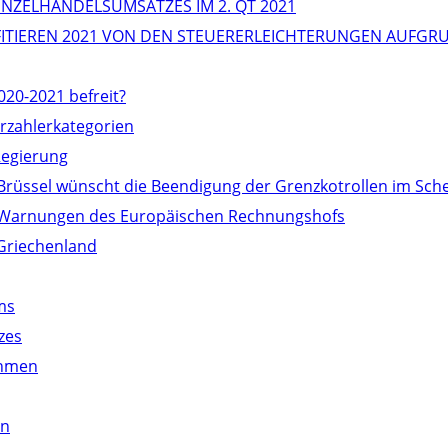
NZELHANDELSUMSATZES IM 2. QT 2021
OFITIEREN 2021 VON DEN STEUERERLEICHTERUNGEN AUFG
020-2021 befreit?
erzahlerkategorien
Regierung
 Brüssel wünscht die Beendigung der Grenzkotrollen im S
die Warnungen des Europäischen Rechnungshofs
Griechenland
ms
zes
ehmen
en