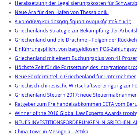
Herabsetzung der Legalisierungskosten für Schwarz
Neue Ära für den Hafen von Thessaloniki
Δικαιοσύνη και άσκηση δημοσιονομικής πολιτικής
Griechenlands Strategie zur Bekämpfung der Arbeitsl
Griechenland und die Drachme – Folgen der Rückkeh
Einführungspflicht von bargeldlosen POS-Zahlungssy
Griechenland mit einem Buchungsplus von 41 Prozent
Höchste Zeit für die Fortsetzung des Integrationspr
Neue Fördermittel in Griechenland für Unternehmer
Griechisch-chinesische Wirtschaftsvereinigung zur F
Griechenland Steuern 2017: neue Steuermaßnahmen 
Ratgeber zum Freihandelsabkommen CETA vom Berufs
Winner of the 2016 Global Law Experts Awards troph
NEUES INVESTITIONSFÖRDERUNGEN IN GRIECHENLA
China Town in Mesogeia – Attika