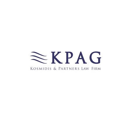
Verkehrswesen
(4)
Wirtschaft
(178)
Νέα στα ελληνικά
(1)
Links
123recht.net
̶b̶e̶c̶k̶-̶b̶l̶o̶g̶
FROHE WEIHNACHTEN UND EINEN GUTEN
RUTSCH INS NEUE JAHR WÜNSCHT IHNEN DIE