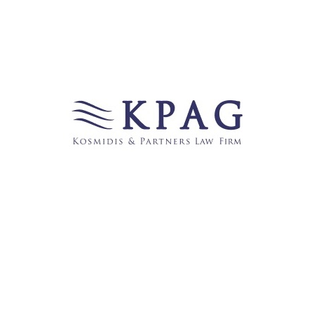
Wirtschaft
(178)
Νέα στα ελληνικά
(1)
Links
123recht.net
̶b̶e̶c̶k̶-̶b̶l̶o̶g̶
FROHE WEIHNACHTEN UND EINEN GUTEN
RUTSCH INS NEUE JAHR WÜNSCHT IHNEN DIE
ANWALTSGESELLSCHAFT KPAG KOSMIDIS &
PARTNER