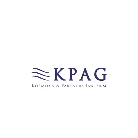
Kategorien
Allgemein
(204)
Auto + Motorrad
(5)
Erbrecht
(1)
Erneuerbare Energien
(6)
griechenland-krise
(121)
Immobilienwesen
(55)