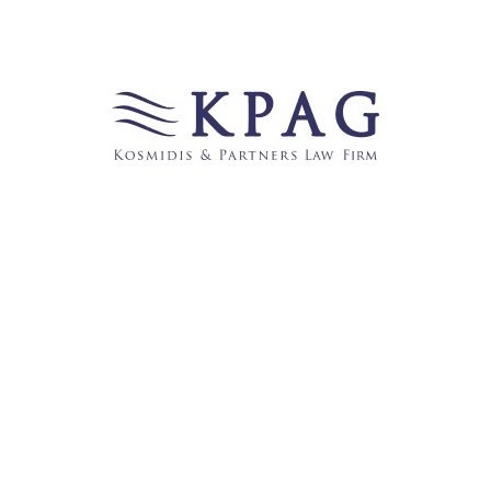
Links
123recht.net
̶b̶e̶c̶k̶-̶b̶l̶o̶g̶
FROHE WEIHNACHTEN UND EINEN GUTEN
RUTSCH INS NEUE JAHR WÜNSCHT IHNEN DIE
ANWALTSGESELLSCHAFT KPAG KOSMIDIS &
PARTNER
GermanBlawgs
JuraBlogs
Juraforum
̶J̶u̶r̶a̶P̶o̶r̶t̶a̶l̶2̶4̶