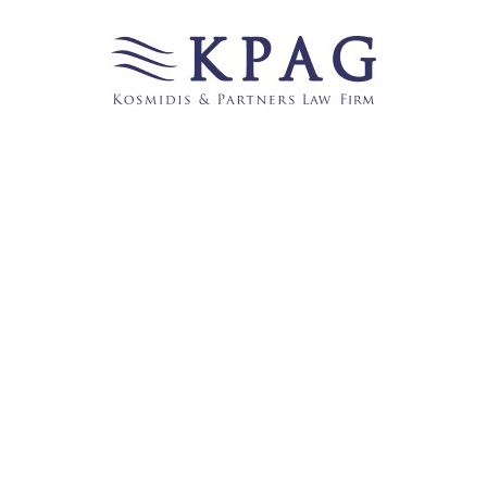
Links
123recht.net
̶b̶e̶c̶k̶-̶b̶l̶o̶g̶
FROHE WEIHNACHTEN UND EINEN GUTEN
RUTSCH INS NEUE JAHR WÜNSCHT IHNEN DIE
ANWALTSGESELLSCHAFT KPAG KOSMIDIS &
PARTNER
GermanBlawgs
JuraBlogs
Juraforum
̶J̶u̶r̶a̶P̶o̶r̶t̶a̶l̶2̶4̶
Juristische Linksammlung