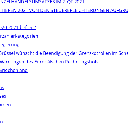
NZELHANDELSUMSATZES IM 2. QT 2021
OFITIEREN 2021 VON DEN STEUERERLEICHTERUNGEN AUFG
020-2021 befreit?
erzahlerkategorien
Regierung
 Brüssel wünscht die Beendigung der Grenzkotrollen im S
die Warnungen des Europäischen Rechnungshofs
Griechenland
ms
zes
ehmen
en