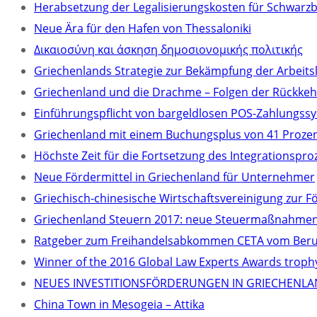
Herabsetzung der Legalisierungskosten für Schwarz
Neue Ära für den Hafen von Thessaloniki
Δικαιοσύνη και άσκηση δημοσιονομικής πολιτικής
Griechenlands Strategie zur Bekämpfung der Arbeitsl
Griechenland und die Drachme – Folgen der Rückkeh
Einführungspflicht von bargeldlosen POS-Zahlungssy
Griechenland mit einem Buchungsplus von 41 Prozent
Höchste Zeit für die Fortsetzung des Integrationspr
Neue Fördermittel in Griechenland für Unternehmer
Griechisch-chinesische Wirtschaftsvereinigung zur F
Griechenland Steuern 2017: neue Steuermaßnahmen 
Ratgeber zum Freihandelsabkommen CETA vom Berufs
Winner of the 2016 Global Law Experts Awards troph
NEUES INVESTITIONSFÖRDERUNGEN IN GRIECHENLA
China Town in Mesogeia – Attika