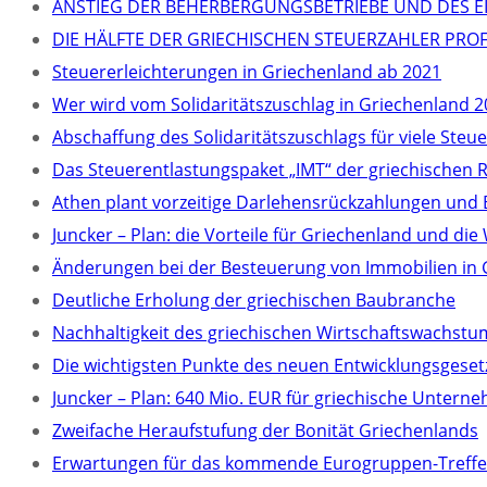
ANSTIEG DER BEHERBERGUNGSBETRIEBE UND DES EI
DIE HÄLFTE DER GRIECHISCHEN STEUERZAHLER PR
Steuererleichterungen in Griechenland ab 2021
Wer wird vom Solidaritätszuschlag in Griechenland 2
Abschaffung des Solidaritätszuschlags für viele Steu
Das Steuerentlastungspaket „IMT“ der griechischen 
Athen plant vorzeitige Darlehensrückzahlungen und
Juncker – Plan: die Vorteile für Griechenland und 
Änderungen bei der Besteuerung von Immobilien in 
Deutliche Erholung der griechischen Baubranche
Nachhaltigkeit des griechischen Wirtschaftswachstu
Die wichtigsten Punkte des neuen Entwicklungsgeset
Juncker – Plan: 640 Mio. EUR für griechische Untern
Zweifache Heraufstufung der Bonität Griechenlands
Erwartungen für das kommende Eurogruppen-Treff